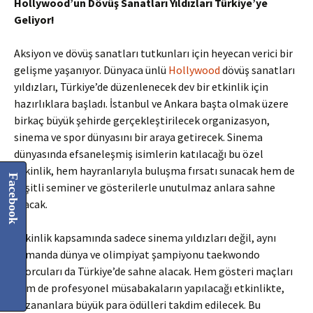
Hollywood’un Dövüş Sanatları Yıldızları Türkiye’ye
Geliyor!
Aksiyon ve dövüş sanatları tutkunları için heyecan verici bir
gelişme yaşanıyor. Dünyaca ünlü
Hollywood
dövüş sanatları
yıldızları, Türkiye’de düzenlenecek dev bir etkinlik için
hazırlıklara başladı. İstanbul ve Ankara başta olmak üzere
birkaç büyük şehirde gerçekleştirilecek organizasyon,
sinema ve spor dünyasını bir araya getirecek. Sinema
dünyasında efsaneleşmiş isimlerin katılacağı bu özel
etkinlik, hem hayranlarıyla buluşma fırsatı sunacak hem de
Facebook
çeşitli seminer ve gösterilerle unutulmaz anlara sahne
olacak.
Etkinlik kapsamında sadece sinema yıldızları değil, aynı
zamanda dünya ve olimpiyat şampiyonu taekwondo
sporcuları da Türkiye’de sahne alacak. Hem gösteri maçları
hem de profesyonel müsabakaların yapılacağı etkinlikte,
kazananlara büyük para ödülleri takdim edilecek. Bu