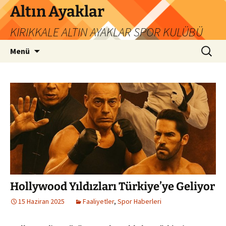
İçeriğe
Altın Ayaklar
atla
KIRIKKALE ALTIN AYAKLAR SPOR KULÜBÜ
Arama:
Menü
Hollywood Yıldızları Türkiye’ye Geliyor
15 Haziran 2025
Faaliyetler
,
Spor Haberleri