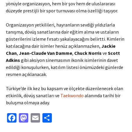
yönüyle organizasyon, hem bir şov hem de uluslararası
düzeyde prestijli bir spor turnuvası olma özelliği taşıyor.
Organizasyon yetkilileri, hayranların sevdiği yıldızlarla
tanışma, dövüş sanatlarına dair eğitim alma ve ustaların
gösterilerini izleme fırsatı yakalayacağını belirtti. Kimlerin
katılacağına dair isimler henüz açıklanmazken,
Jackie
Chan
,
Jean-Claude Van Damme
,
Chuck Norris
ve
Scott
Adkins
gibi aksiyon sinemasının ikonik isimlerinin davet
edildiği konuşulurken, katılım listesi önümüzdeki günlerde
resmen açıklanacak.
Türkiye’de ilk kez bu kapsam ve ölçekte düzenlenecek olan
etkinlik, dövüş sanatları ve
Taekwondo
alanında tarihi bir
buluşma olmaya aday.
Fa
M
E
S
ce
as
m
h