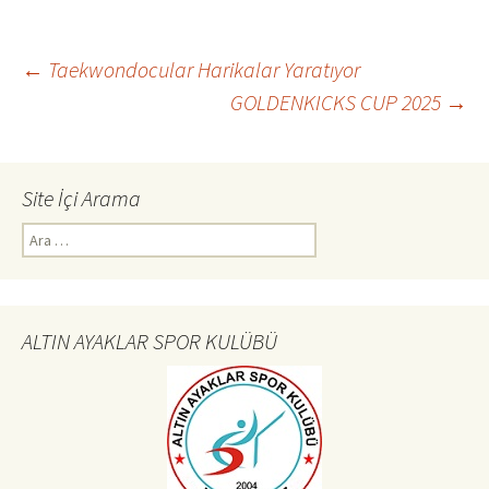
b
to
ai
ar
o
d
l
e
Yazı
←
Taekwondocular Harikalar Yaratıyor
o
o
GOLDENKICKS CUP 2025
→
k
n
dolaşımı
Site İçi Arama
Arama:
ALTIN AYAKLAR SPOR KULÜBÜ