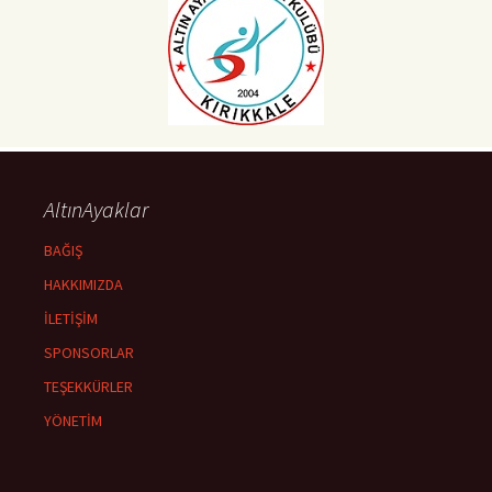
AltınAyaklar
BAĞIŞ
HAKKIMIZDA
İLETİŞİM
SPONSORLAR
TEŞEKKÜRLER
YÖNETİM