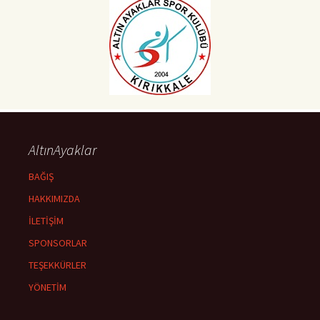
AltınAyaklar
BAĞIŞ
HAKKIMIZDA
İLETİŞİM
SPONSORLAR
TEŞEKKÜRLER
YÖNETİM