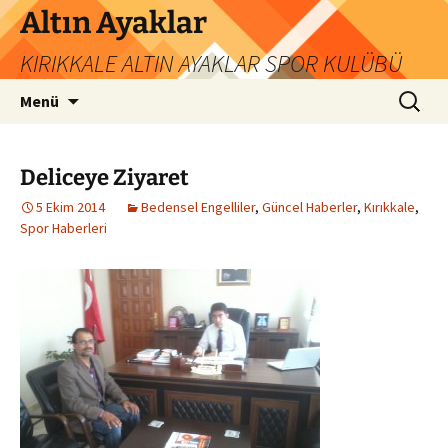
İçeriğe
Altın Ayaklar
atla
KIRIKKALE ALTIN AYAKLAR SPOR KULÜBÜ
Arama:
Menü
Deliceye Ziyaret
5 Ekim 2014
Bedensel Engelliler
,
Güncel Haberler
,
Kırıkkale
,
Spor Haberleri