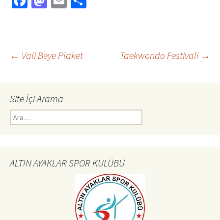
Fa
M
E
S
ce
as
m
h
b
to
ai
ar
o
d
l
e
Yazı
←
Vali Beye Plaket
Taekwondo Festivali
→
o
o
k
n
dolaşımı
Site İçi Arama
Arama:
ALTIN AYAKLAR SPOR KULÜBÜ