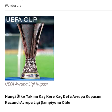
Wanderers
UEFA Avrupa Ligi Kupası
Hangi Ülke Takımı Kaç Kere Kaç Defa Avrupa Kupasını
Kazandı Avrupa Ligi Şampiyonu Oldu