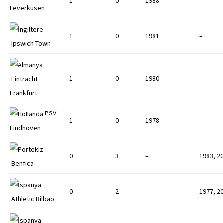
1
0
1988
–
Leverkusen
1
0
1981
–
Ipswich Town
1
0
1980
–
Eintracht
Frankfurt
PSV
1
0
1978
–
Eindhoven
0
3
–
1983, 2
Benfica
0
2
–
1977, 2
Athletic Bilbao