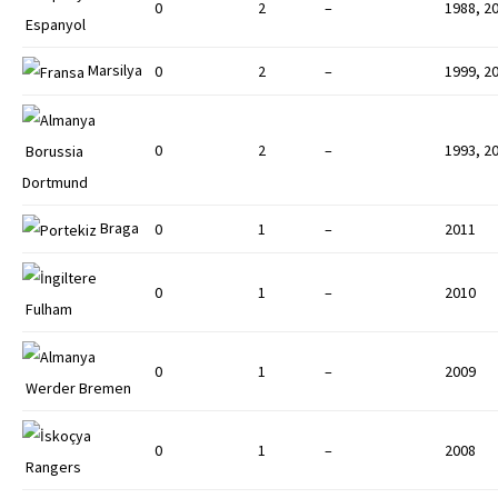
0
2
–
1988, 2
Espanyol
Marsilya
0
2
–
1999, 2
0
2
–
1993, 2
Borussia
Dortmund
Braga
0
1
–
2011
0
1
–
2010
Fulham
0
1
–
2009
Werder Bremen
0
1
–
2008
Rangers