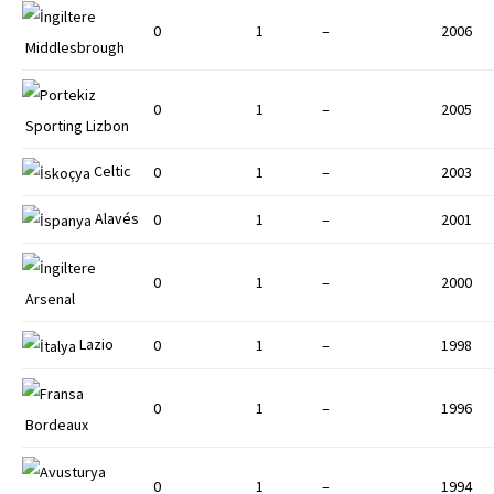
0
1
–
2006
Middlesbrough
0
1
–
2005
Sporting Lizbon
Celtic
0
1
–
2003
Alavés
0
1
–
2001
0
1
–
2000
Arsenal
Lazio
0
1
–
1998
0
1
–
1996
Bordeaux
0
1
–
1994