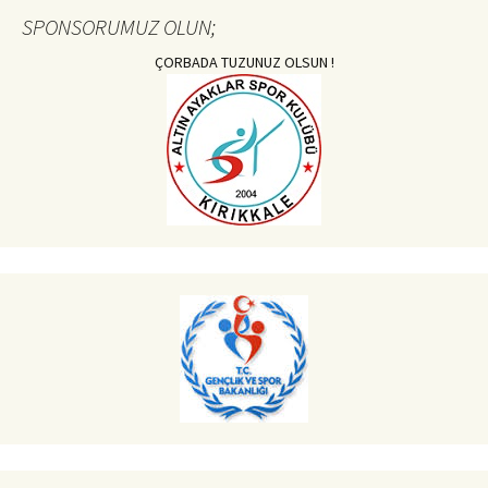
SPONSORUMUZ OLUN;
ÇORBADA TUZUNUZ OLSUN !