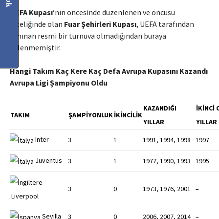
UEFA Kupası
‘nın öncesinde düzenlenen ve öncüsü
niteliğinde olan
Fuar Şehirleri Kupası
, UEFA tarafından
tanınan resmi bir turnuva olmadığından buraya
eklenmemiştir.
Hangi Takım Kaç Kere Kaç Defa Avrupa Kupasını Kazandı
Avrupa Ligi Şampiyonu Oldu
KAZANDIĞI
İKINCI
TAKIM
ŞAMPIYONLUK
İKINCILIK
YILLAR
YILLAR
Inter
3
1
1991, 1994, 1998
1997
Juventus
3
1
1977, 1990, 1993
1995
3
0
1973, 1976, 2001
–
Liverpool
Sevilla
3
0
2006, 2007, 2014
–