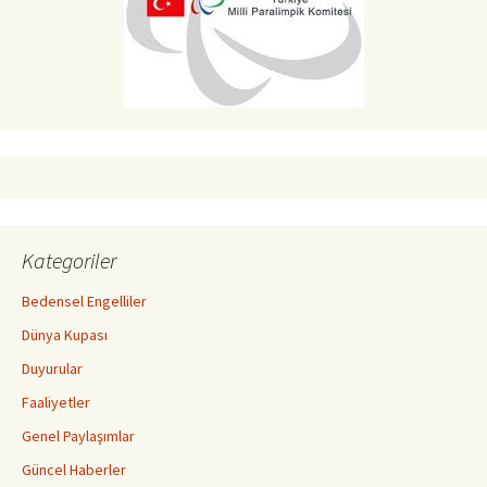
Kategoriler
Bedensel Engelliler
Dünya Kupası
Duyurular
Faaliyetler
Genel Paylaşımlar
Güncel Haberler