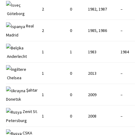
2
0
1982, 1987
–
Göteborg
Real
2
0
1985, 1986
–
Madrid
1
1
1983
1984
Anderlecht
1
0
2013
–
Chelsea
Şahtar
1
0
2009
–
Donetsk
Zenit St.
1
0
2008
–
Petersburg
CSKA