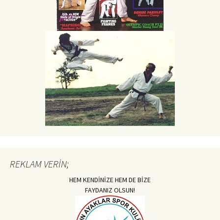
REKLAM VERİN;
HEM KENDİNİZE HEM DE BİZE
FAYDANIZ OLSUN!