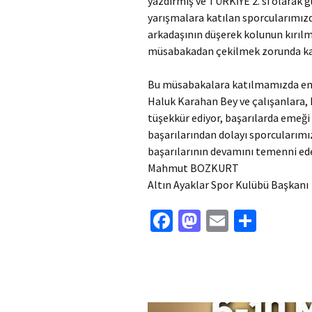
yazdırmış ve TÜRKİYE 2. si olarak
yarışmalara katılan sporcularımı
arkadaşının düşerek kolunun kırı
müsabakadan çekilmek zorunda kal
Bu müsabakalara katılmamızda eme
Haluk Karahan Bey ve çalışanlara
tüşekkür ediyor, başarılarda emeğ
başarılarından dolayı sporcularımı
başarılarının devamını temenni ed
Mahmut BOZKURT
Altın Ayaklar Spor Kulübü Başkanı
Fa
M
E
S
ce
as
m
h
b
to
ai
ar
o
d
l
e
o
o