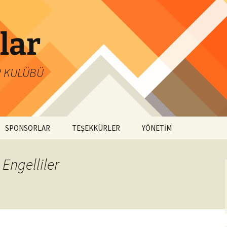
lar
R KULÜBÜ
SPONSORLAR
TEŞEKKÜRLER
YÖNETİM
 Engelliler