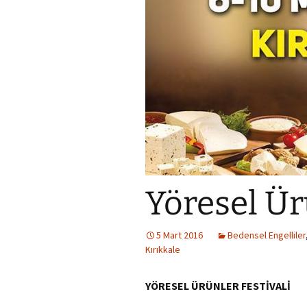
k
n
Yöresel Ür
5 Mart 2016
Bedensel Engelliler
Kırıkkale
YÖRESEL ÜRÜNLER FESTİVALİ