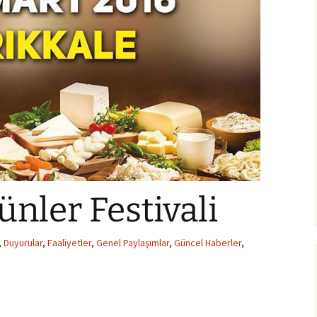
ünler Festivali
,
Duyurular
,
Faaliyetler
,
Genel Paylaşımlar
,
Güncel Haberler
,