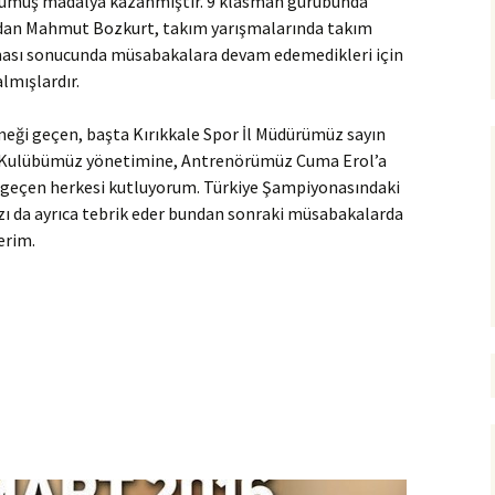
 gümüş madalya kazanmıştır. 9 klasman gurubunda
zdan Mahmut Bozkurt, takım yarışmalarında takım
lması sonucunda müsabakalara devam edemedikleri için
mışlardır.
ği geçen, başta Kırıkkale Spor İl Müdürümüz sayın
, Kulübümüz yönetimine, Antrenörümüz Cuma Erol’a
i geçen herkesi kutluyorum. Türkiye Şampiyonasındaki
zı da ayrıca tebrik eder bundan sonraki müsabakalarda
erim.