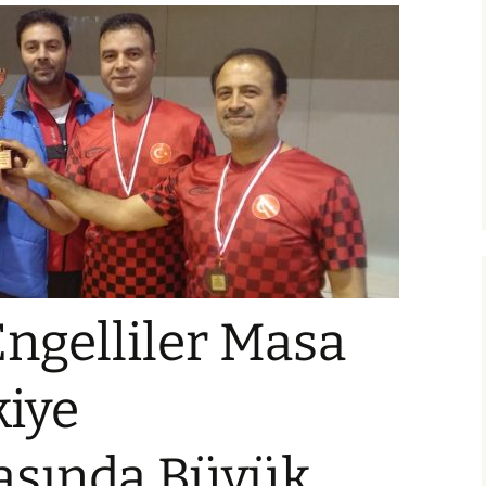
ngelliler Masa
kiye
sında Büyük